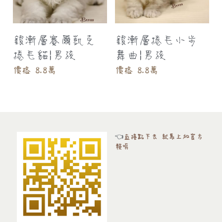
銀漸層賽爾凱克
銀漸層捲毛小步
捲毛貓|男孩
舞曲|男孩
價格 8.8萬
價格 8.8萬
👈
直接點下去 就馬上加官方
賴唷